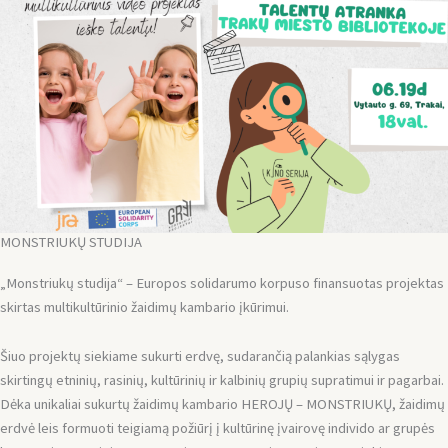
MONSTRIUKŲ STUDIJA
„Monstriukų studija“ – Europos solidarumo korpuso finansuotas projektas
skirtas multikultūrinio žaidimų kambario įkūrimui.
Šiuo projektų siekiame sukurti erdvę, sudarančią palankias sąlygas
skirtingų etninių, rasinių, kultūrinių ir kalbinių grupių supratimui ir pagarbai.
Dėka unikaliai sukurtų žaidimų kambario HEROJŲ – MONSTRIUKŲ, žaidimų
erdvė leis formuoti teigiamą požiūrį į kultūrinę įvairovę individo ar grupės