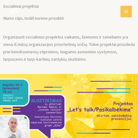
Skip
Socialiniai projektai
to
content
Mums rūpi, todėl norime prisidėti
Organizuoti socialinius projektus vaikams, šeimoms ir seneliams yra
viena iš mūsų organizacijos prioritetinių sričių. Tokie projektai prisideda
prie bendruomenių stiprinimo, teigiamo asmeninio vystymosi,
tarpusavio ir tarp-kartinių santykių skatinimo.