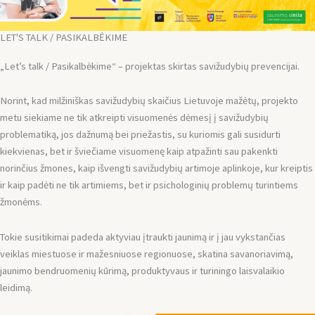
LET'S TALK / PASIKALBĖKIME
„Let’s talk / Pasikalbėkime“ – projektas skirtas savižudybių prevencijai.
Norint, kad milžiniškas savižudybių skaičius Lietuvoje mažėtų, projekto
metu siekiame ne tik atkreipti visuomenės dėmesį į savižudybių
problematiką, jos dažnumą bei priežastis, su kuriomis gali susidurti
kiekvienas, bet ir šviečiame visuomenę kaip atpažinti sau pakenkti
norinčius žmones, kaip išvengti savižudybių artimoje aplinkoje, kur kreiptis
ir kaip padėti ne tik artimiems, bet ir psichologinių problemų turintiems
žmonėms.
Tokie susitikimai padeda aktyviau įtraukti jaunimą ir į jau vykstančias
veiklas miestuose ir mažesniuose regionuose, skatina savanoriavimą,
jaunimo bendruomenių kūrimą, produktyvaus ir turiningo laisvalaikio
leidimą.