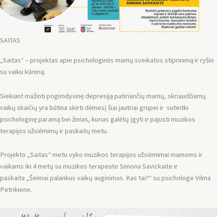
SAITAS
„Saitas“ – projektas apie psichologinės mamų sveikatos stiprinimą ir ryšio
su vaiku kūrimą.
Siekiant mažinti pogimdyvinę depresiją patiriančių mamų, skriaudžiamų
vaikų skaičių yra būtina skirti dėmesį šiai jautriai grupei ir suteitki
psichologinę paramą bei žinias, kurias galėtų įgyti ir pajusti muzikos
terapijos užsiėmimų ir paskaitų metu.
Projekto „Saitas“ metu vyko muzikos terapijos užsiėmimai mamoms ir
vaikams iki 4 metų su muzikos terapeute Simona Savickaite ir
paskaita „Šeimai palankus vaikų auginimas. Kas tai?“ su psichologe Vilma
Petrikiene.